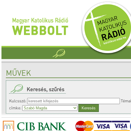
MŰVEK
Keresés, szűrés
Kulcsszó:
Témak
címke: