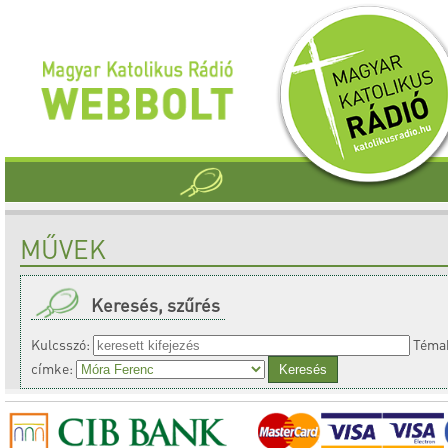
MŰVEK
Keresés, szűrés
Kulcsszó:
Témak
címke: