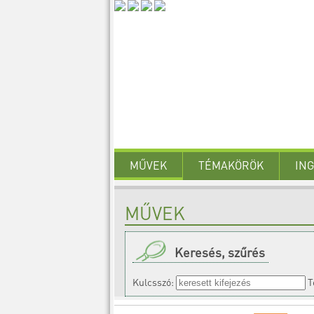
MŰVEK
TÉMAKÖRÖK
IN
MŰVEK
Keresés, szűrés
Kulcsszó:
T