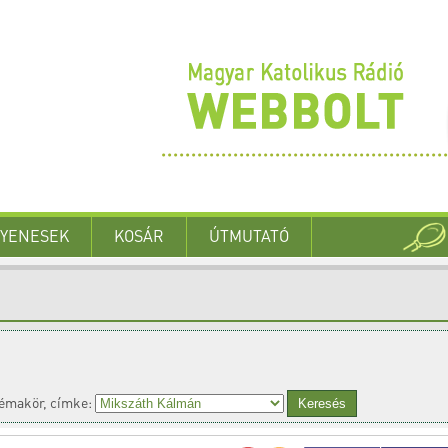
GYENESEK
KOSÁR
ÚTMUTATÓ
émakör, címke: