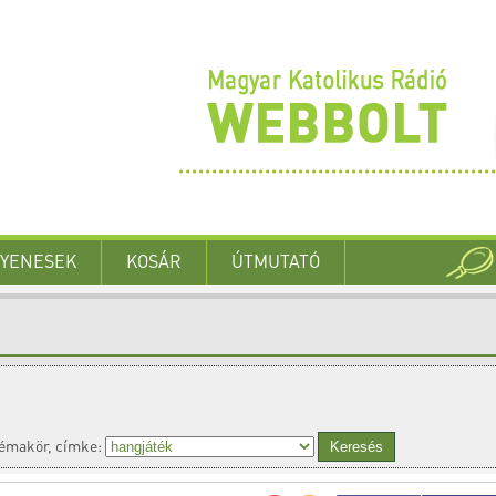
GYENESEK
KOSÁR
ÚTMUTATÓ
émakör, címke: