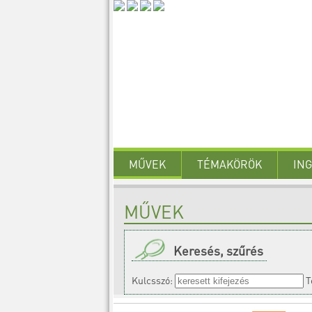
MŰVEK
TÉMAKÖRÖK
IN
MŰVEK
Keresés, szűrés
Kulcsszó:
T