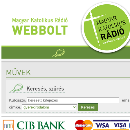
MŰVEK
Keresés, szűrés
Kulcsszó:
Témak
címke: