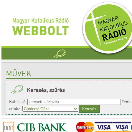
MŰVEK
Keresés, szűrés
Kulcsszó:
Témak
címke: